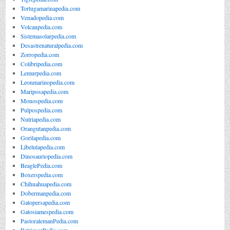
Tortugamarinapedia.com
Venadopedia.com
Volcanpedia.com
Sistemasolarpedia.com
Desastrenaturalpedia.com
Zorropedia.com
Colibripedia.com
Lemurpedia.com
Leonmarinopedia.com
Mariposapedia.com
Monospedia.com
Pulpospedia.com
Nutriapedia.com
Orangutanpedia.com
Gorilapedia.com
Libelulapedia.com
Dinosauriopedia.com
BeaglePedia.com
Boxerspedia.com
Chihuahuapedia.com
Dobermanpedia.com
Gatopersapedia.com
Gatosiamespedia.com
PastoralemanPedia.com