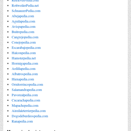
RetrieverPedia.com
RottweilerPedia.net
SchnauzerPedia.com
Abejapedia.com
Aguilapedia.com
Avispapedia.com
Buitrepedia.com
Cangrejopedia.com
Conejopedia.com
Escarabajopedia.com
Halconpedia.com
Hamsterpedia.net
Hormigapedia.com
Ardillapedia.com
Albatrospedia.com
Hienapedia.com
Ornitorrincopedia.com
Salamandrapedia.com
Pavorealpedia.com
Cucarachapedia.com
Mapachepedia.com
Airedaleterrierpedia.com
Dogodeburdeospedia.com
Ranapedia.com