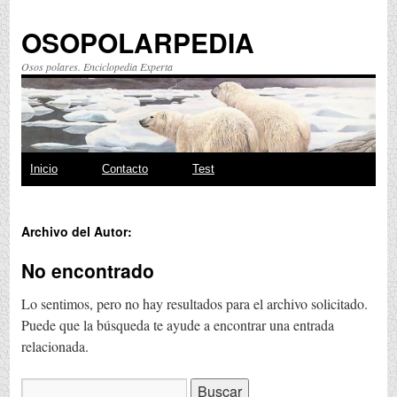
OSOPOLARPEDIA
Osos polares. Enciclopedia Experta
Saltar
Inicio
Contacto
Test
al
Archivo del Autor:
contenido
No encontrado
Lo sentimos, pero no hay resultados para el archivo solicitado.
Puede que la búsqueda te ayude a encontrar una entrada
relacionada.
Buscar: